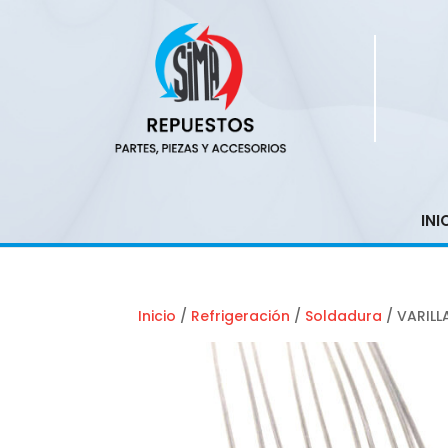
INI
Inicio
/
Refrigeración
/
Soldadura
/ VARILL