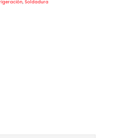
rigeración
,
Soldadura