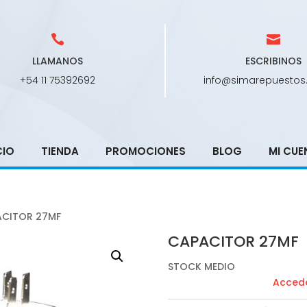
LLAMANOS
ESCRIBINOS
+54 11 75392692
info@simarepuestos
CIO
TIENDA
PROMOCIONES
BLOG
MI CUE
ACITOR 27MF
CAPACITOR 27MF
STOCK MEDIO
Accede