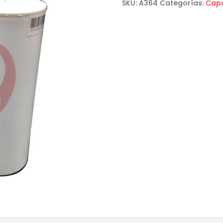
SKU:
A364
Categorías:
Capa