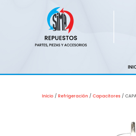
INI
Inicio
/
Refrigeración
/
Capacitores
/ CAP