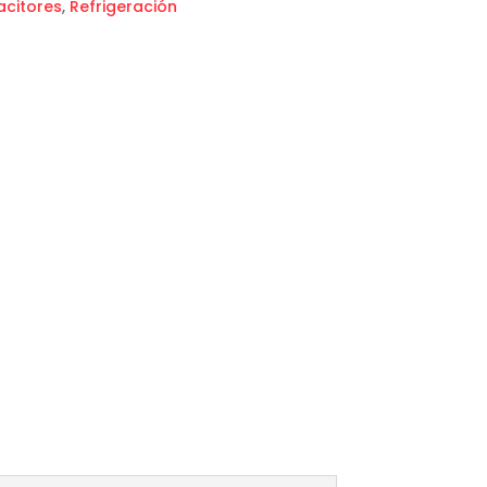
citores
,
Refrigeración