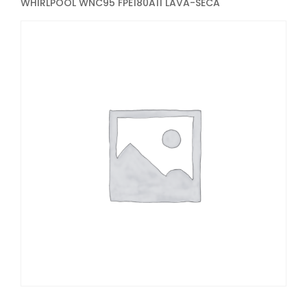
WHIRLPOOL WNC95 FPE180A11 LAVA-SECA