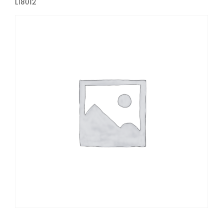
L18012