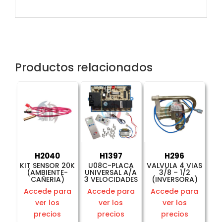
Productos relacionados
H2040
H1397
H296
KIT SENSOR 20K
U08C-PLACA
VALVULA 4 VIAS
(AMBIENTE-
UNIVERSAL A/A
3/8 – 1/2
CAÑERIA)
3 VELOCIDADES
(INVERSORA)
Accede para
Accede para
Accede para
ver los
ver los
ver los
precios
precios
precios