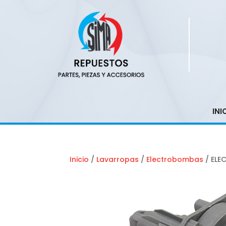
INI
Inicio
/
Lavarropas
/
Electrobombas
/ ELE