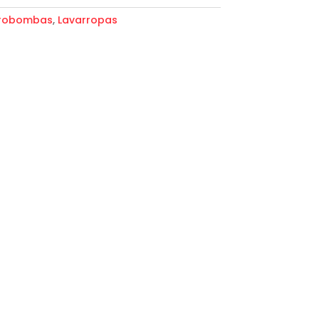
trobombas
,
Lavarropas