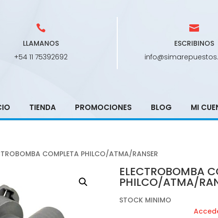
LLAMANOS
ESCRIBINOS
+54 11 75392692
info@simarepuestos
CIO
TIENDA
PROMOCIONES
BLOG
MI CUE
CTROBOMBA COMPLETA PHILCO/ATMA/RANSER
ELECTROBOMBA C
PHILCO/ATMA/RA
STOCK MINIMO
Accede