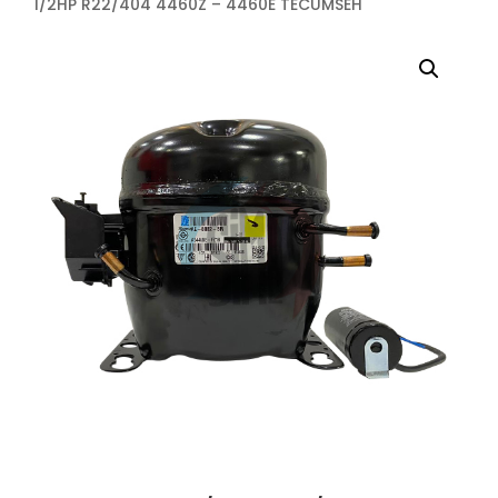
1/2HP R22/404 4460Z – 4460E TECUMSEH