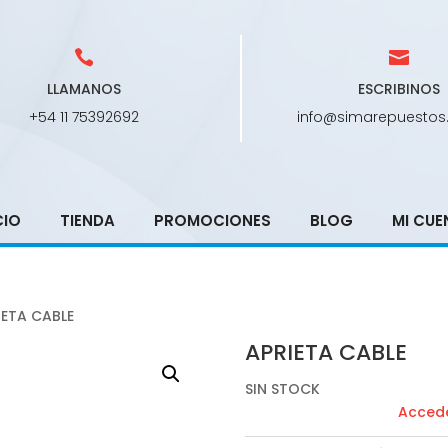
LLAMANOS
ESCRIBINOS
+54 11 75392692
info@simarepuestos
CIO
TIENDA
PROMOCIONES
BLOG
MI CUE
IETA CABLE
APRIETA CABLE
SIN STOCK
Accede