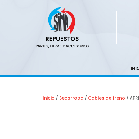
INI
Inicio
/
Secarropa
/
Cables de freno
/ APR