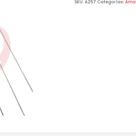
SKU:
A257
Categorías:
Amor