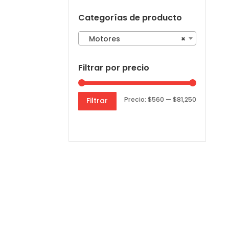
Categorías de producto
Motores
×
Filtrar por precio
Precio
Precio
Precio:
$560
—
$81,250
Filtrar
mínimo
máximo