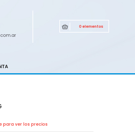
0 elementos
.com.ar
NTA
G
 para ver los precios