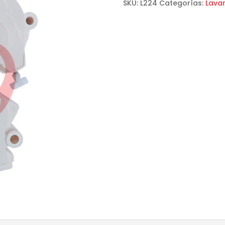
SKU:
L224
Categorías:
Lava