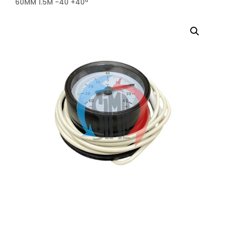
60MM 1.5M -40 +40ª