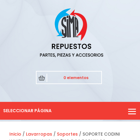
0 elementos
SELECCIONAR PÁGINA
Inicio
/
Lavarropas
/
Soportes
/ SOPORTE CODINI