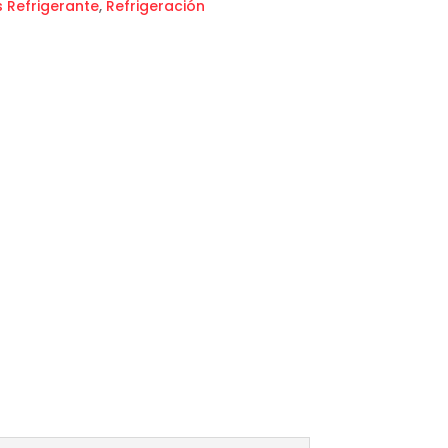
 Refrigerante
,
Refrigeración