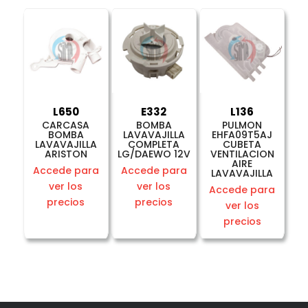
L650
E332
L136
CARCASA
BOMBA
PULMON
BOMBA
LAVAVAJILLA
EHFA09T5AJ
LAVAVAJILLA
COMPLETA
CUBETA
ARISTON
LG/DAEWO 12V
VENTILACION
AIRE
Accede para
Accede para
LAVAVAJILLA
ver los
ver los
Accede para
precios
precios
ver los
precios