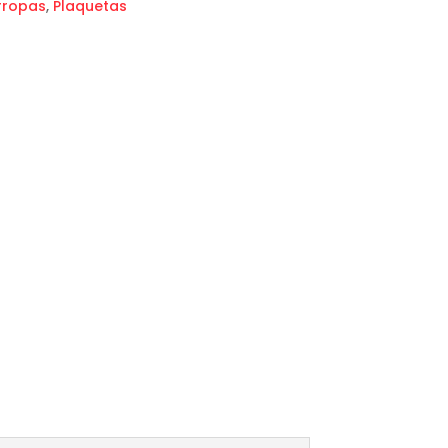
rropas
,
Plaquetas