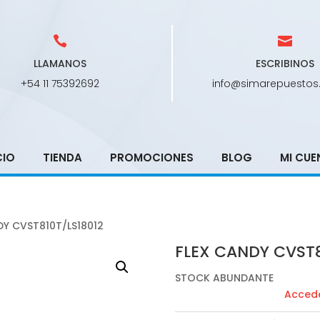
LLAMANOS
ESCRIBINOS
+54 11 75392692
info@simarepuestos
CIO
TIENDA
PROMOCIONES
BLOG
MI CUE
DY CVST810T/LS18012
FLEX CANDY CVST8
STOCK ABUNDANTE
Accede