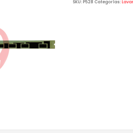
SKU:
P528
Categorías:
Lava