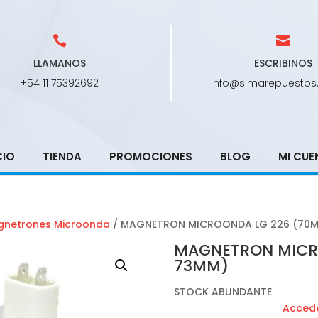
LLAMANOS
ESCRIBINOS
+54 11 75392692
info@simarepuestos
CIO
TIENDA
PROMOCIONES
BLOG
MI CUE
netrones Microonda
/ MAGNETRON MICROONDA LG 226 (70M
MAGNETRON MICR
73MM)
STOCK ABUNDANTE
Accede