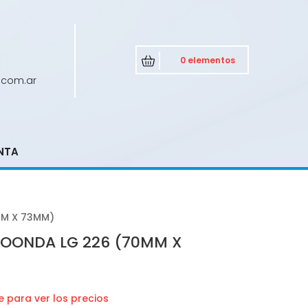
0 elementos
.com.ar
NTA
M X 73MM)
OONDA LG 226 (70MM X
 para ver los precios