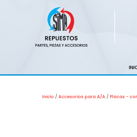
INI
Inicio
/
Accesorios para A/A
/
Placas - co