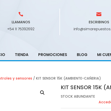
LLAMANOS
ESCRIBINOS
+54 11 75392692
info@simarepuestos
CIO
TIENDA
PROMOCIONES
BLOG
MI CUE
ntroles y sensores
/ KIT SENSOR 15K (AMBIENTE-CAÑERIA)
KIT SENSOR 15K (
STOCK ABUNDANTE
Accede