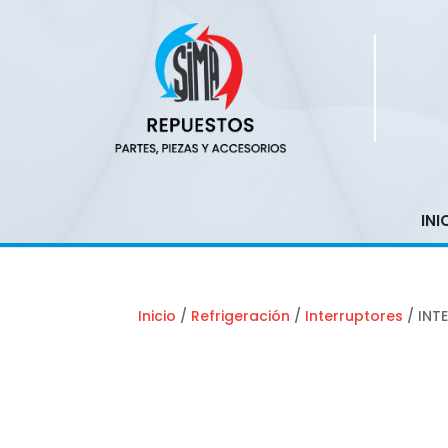
INI
Inicio
/
Refrigeración
/
Interruptores
/ INT