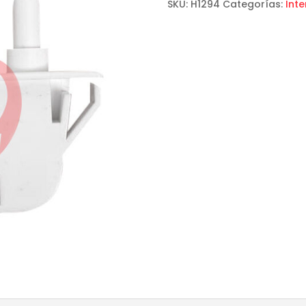
SKU:
H1294
Categorías:
Int