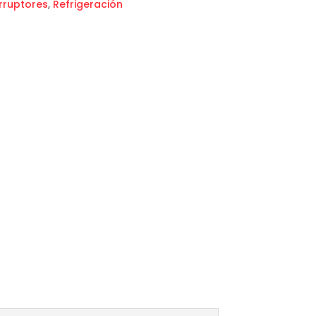
erruptores
,
Refrigeración