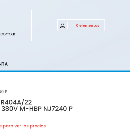
0 elementos
.com.ar
NTA
0 P
 R404A/22
380V M-HBP NJ7240 P
 para ver los precios