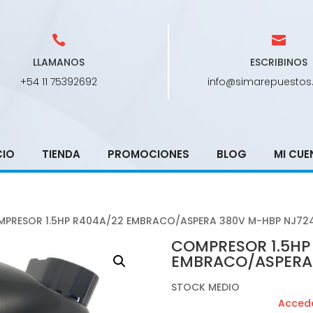
LLAMANOS
ESCRIBINOS
+54 11 75392692
info@simarepuestos
CIO
TIENDA
PROMOCIONES
BLOG
MI CUE
MPRESOR 1.5HP R404A/22 EMBRACO/ASPERA 380V M-HBP NJ724
COMPRESOR 1.5HP
EMBRACO/ASPERA 
STOCK MEDIO
Accede