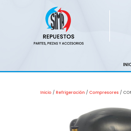
INI
Inicio
/
Refrigeración
/
Compresores
/ CO