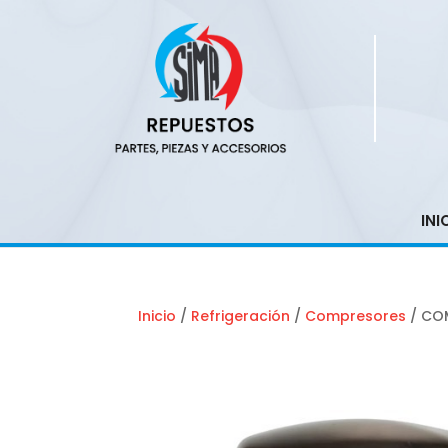
INI
Inicio
/
Refrigeración
/
Compresores
/ CO