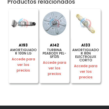
Productos relacionados
A193
A142
A133
AMORTIGUADO
TURBINA
AMORTIGUADO
R 100N LG
PEABODY PEL-
R 80N
SF135
ELECTROLUX
Accede para
CORTO
Accede para
ver los
Accede para
ver los
precios
ver los
precios
precios