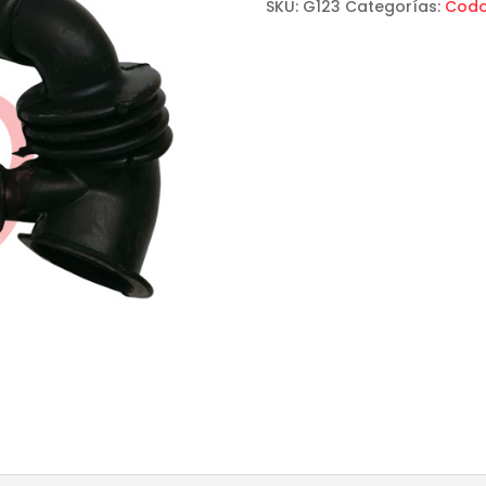
SKU:
G123
Categorías:
Codo