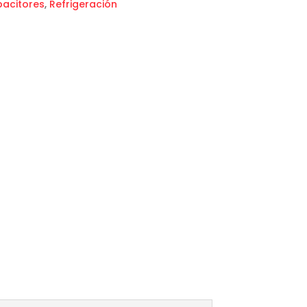
acitores
,
Refrigeración