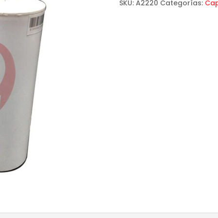
SKU:
A2220
Categorías:
Cap