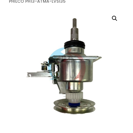
PHILCO PH13-ATMA-LVS135