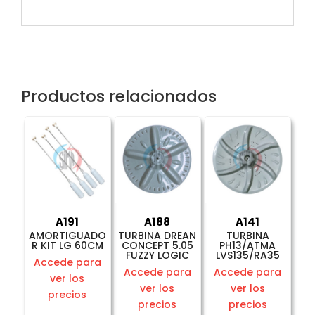
Productos relacionados
A191
A188
A141
AMORTIGUADO
TURBINA DREAN
TURBINA
R KIT LG 60CM
CONCEPT 5.05
PH13/ATMA
FUZZY LOGIC
LVS135/RA35
Accede para
Accede para
Accede para
ver los
ver los
ver los
precios
precios
precios