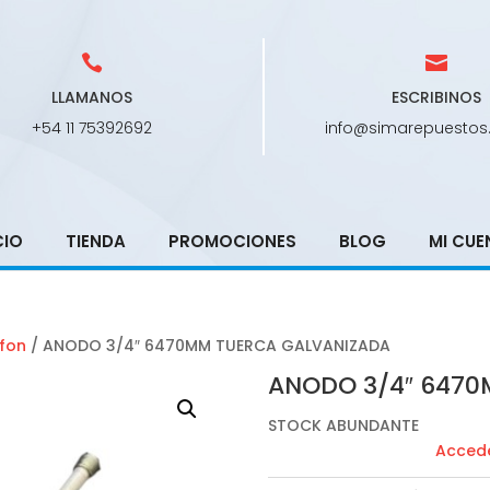
LLAMANOS
ESCRIBINOS
+54 11 75392692
info@simarepuestos
CIO
TIENDA
PROMOCIONES
BLOG
MI CUE
fon
/ ANODO 3/4″ 6470MM TUERCA GALVANIZADA
ANODO 3/4″ 6470
STOCK ABUNDANTE
Accede