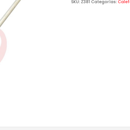
SKU:
Z381
Categorías:
Calef