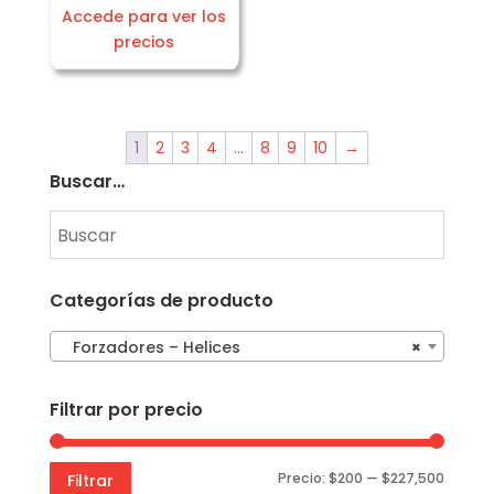
Accede para ver los
precios
1
2
3
4
…
8
9
10
→
Buscar…
Categorías de producto
Forzadores – Helices
×
Filtrar por precio
Precio
Precio
Precio:
$200
—
$227,500
Filtrar