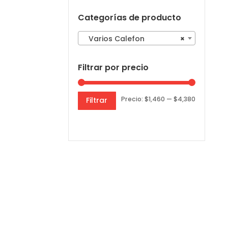
Categorías de producto
Varios Calefon
×
Filtrar por precio
Precio
Precio
Precio:
$1,460
—
$4,380
Filtrar
mínimo
máximo