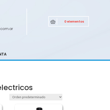
0 elementos
.com.ar
NTA
s
lectricos