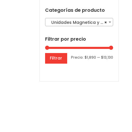
Categorías de producto
Unidades Magnetica y Piezoelectricos
×
Filtrar por precio
Precio
Precio
Precio:
$1,890
—
$13,130
Filtrar
mínimo
máximo