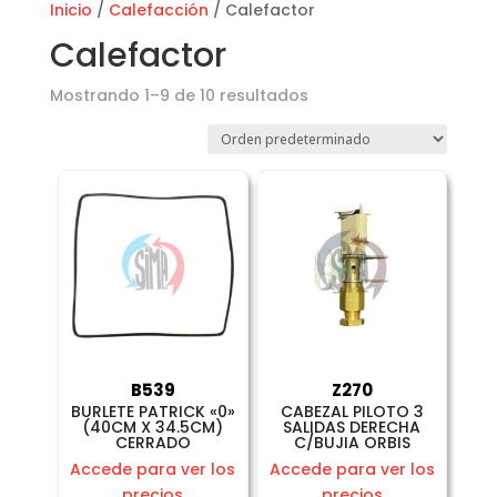
Inicio
/
Calefacción
/ Calefactor
Calefactor
Mostrando 1–9 de 10 resultados
B539
Z270
BURLETE PATRICK «0»
CABEZAL PILOTO 3
(40CM X 34.5CM)
SALIDAS DERECHA
CERRADO
C/BUJIA ORBIS
Accede para ver los
Accede para ver los
precios
precios